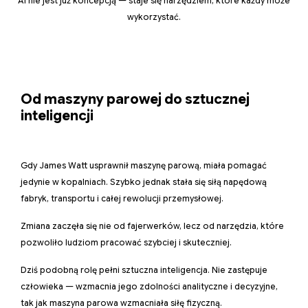
AI nie jest już koncepcją — staje się narzędziem, które każdy może
wykorzystać.
Od maszyny parowej do sztucznej
inteligencji
Gdy James Watt usprawnił maszynę parową, miała pomagać
jedynie w kopalniach. Szybko jednak stała się siłą napędową
fabryk, transportu i całej rewolucji przemysłowej.
Zmiana zaczęła się nie od fajerwerków, lecz od narzędzia, które
pozwoliło ludziom pracować szybciej i skuteczniej.
Dziś podobną rolę pełni sztuczna inteligencja. Nie zastępuje
człowieka — wzmacnia jego zdolności analityczne i decyzyjne,
tak jak maszyna parowa wzmacniała siłę fizyczną.